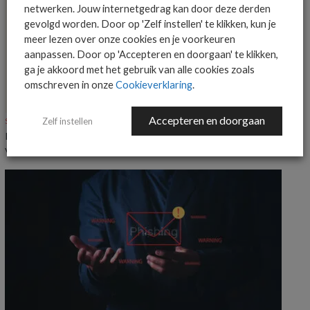
netwerken. Jouw internetgedrag kan door deze derden
gevolgd worden. Door op 'Zelf instellen' te klikken, kun je
meer lezen over onze cookies en je voorkeuren
aanpassen. Door op 'Accepteren en doorgaan' te klikken,
ga je akkoord met het gebruik van alle cookies zoals
omschreven in onze
Cookieverklaring
.
Accepteren en doorgaan
Zelf instellen
SECURITY
ACHTERGROND
Identity & access management ontpopt zich als nieuwe groeimarkt
voor MSP’s