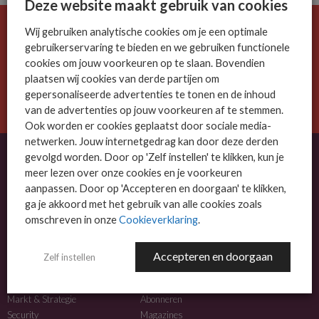
Deze website maakt gebruik van cookies
Wij gebruiken analytische cookies om je een optimale
De ICT-wereld is snel. Mis niets.
gebruikerservaring te bieden en we gebruiken functionele
Meld je nu aan voor de MSP Business nieuwsbrief.
cookies om jouw voorkeuren op te slaan. Bovendien
plaatsen wij cookies van derde partijen om
AANMELDEN
gepersonaliseerde advertenties te tonen en de inhoud
van de advertenties op jouw voorkeuren af te stemmen.
Ook worden er cookies geplaatst door sociale media-
netwerken. Jouw internetgedrag kan door deze derden
gevolgd worden. Door op 'Zelf instellen' te klikken, kun je
meer lezen over onze cookies en je voorkeuren
OVER MSP BUSINESS
aanpassen. Door op 'Accepteren en doorgaan' te klikken,
ga je akkoord met het gebruik van alle cookies zoals
MSP Business is het kennisplatform voor IT-dienstverleners met MKB-focus.
omschreven in onze
Cookieverklaring
.
MSP Business is een merk van
DutchIT.com
.
Accepteren en doorgaan
Zelf instellen
NIEUWS
MEER INFO
Algemeen IT nieuws
Adverteren
Markt & Strategie
Abonneren
Security
Magazines