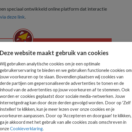
 een speciaal ontwikkeld online platform dat interactie
via deze link
.
Deze website maakt gebruik van cookies
Het allerlaatste ICT
nieuws in jouw mailbox
Wij gebruiken analytische cookies om je een optimale
 is
gebruikerservaring te bieden en we gebruiken functionele cookies om
jouw voorkeuren op te slaan. Bovendien plaatsen wij cookies van
ts.
derde partijen om gepersonaliseerde advertenties te tonen en de
inhoud van de advertenties op jouw voorkeuren af te stemmen. Ook
AANMELDEN
worden er cookies geplaatst door sociale media-netwerken. Jouw
internetgedrag kan door deze derden gevolgd worden. Door op 'Zelf
instellen' te klikken, kun je meer lezen over onze cookies en je
voorkeuren aanpassen. Door op 'Accepteren en doorgaan' te klikken,
ga je akkoord met het gebruik van alle cookies zoals omschreven in
onze
Cookieverklaring
.