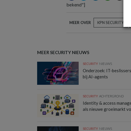
bekend"]
MEER OVER
KPN SECURITY
MEER SECURITY NIEUWS
SECURITY
NIEUWS
Onderzoek: IT-beslisser
bij AI-agents
SECURITY
ACHTERGROND
Identity & access manag
als nieuwe groeimarkt v
SECURITY
NIEUWS