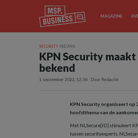
MAGAZINE
EV
SECURITY
NIEUWS
KPN Security maakt
bekend
1 september 2022, 12:36
Door Redactie
KPN Security organiseert op 
hoofdthema van de aankomende
Met NLSecure[ID] stimuleert KP
tussen securityexperts. NLSecure