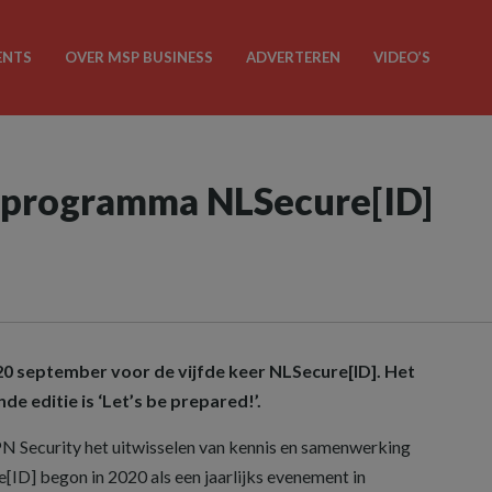
ENTS
OVER MSP BUSINESS
ADVERTEREN
VIDEO’S
 programma NLSecure[ID]
20 september voor de vijfde keer NLSecure[ID]. Het
 editie is ‘Let’s be prepared!’.
N Security het uitwisselen van kennis en samenwerking
[ID] begon in 2020 als een jaarlijks evenement in