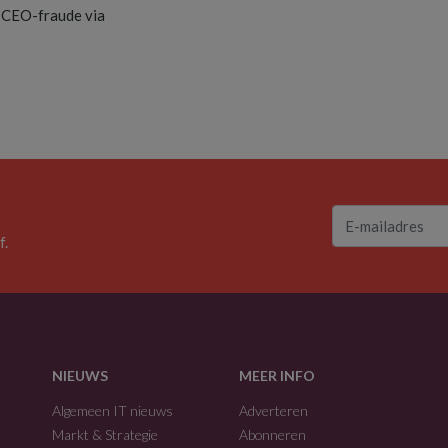
 CEO-fraude via
f.
NIEUWS
MEER INFO
Algemeen IT nieuws
Adverteren
Markt & Strategie
Abonneren