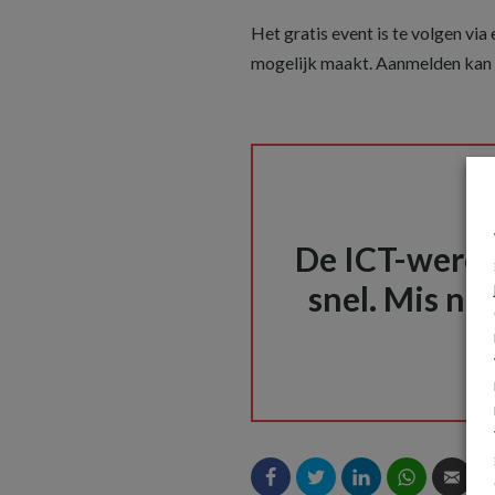
Het gratis event is te volgen via
mogelijk maakt. Aanmelden kan
De ICT-wereld
snel. Mis nie