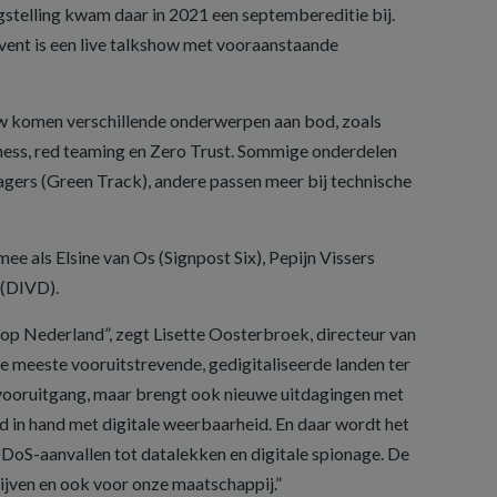
gstelling kwam daar in 2021 een septembereditie bij.
event is een live talkshow met vooraanstaande
 komen verschillende onderwerpen aan bod, zoals
ness, red teaming en Zero Trust. Sommige onderdelen
agers (Green Track), andere passen meer bij technische
ee als Elsine van Os (Signpost Six), Pepijn Vissers
 (DIVD).
 op Nederland”, zegt Lisette Oosterbroek, directeur van
e meeste vooruitstrevende, gedigitaliseerde landen ter
 vooruitgang, maar brengt ook nieuwe uitdagingen met
nd in hand met digitale weerbaarheid. En daar wordt het
oS-aanvallen tot datalekken en digitale spionage. De
ijven en ook voor onze maatschappij.”