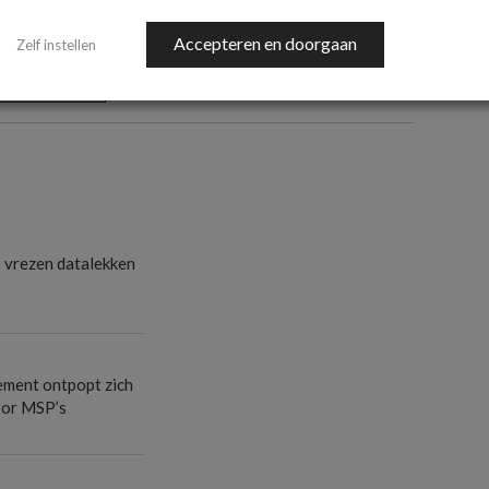
Accepteren en doorgaan
Zelf instellen
NLSECUREID
s vrezen datalekken
ement ontpopt zich
oor MSP’s