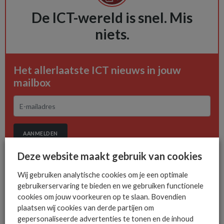
De ICT-wereld is snel. Mis
niets.
Het allerlaatste ICT nieuws in jouw
mailbox
AANMELDEN
Deze website maakt gebruik van cookies
Wij gebruiken analytische cookies om je een optimale
gebruikerservaring te bieden en we gebruiken functionele
cookies om jouw voorkeuren op te slaan. Bovendien
plaatsen wij cookies van derde partijen om
gepersonaliseerde advertenties te tonen en de inhoud
MEER SECURITY NIEUWS