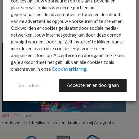
cookies om jouw voorkeuren op te slaan. Bovendien
ORANGE BUSINESS
plaatsen wij cookies van derde partijen om
gepersonaliseerde advertenties te tonen en de inhoud
van de advertenties op jouw voorkeuren af te stemmen.
Ook worden er cookies geplaatst door sociale media-
MEER SECURITY NIEUWS
netwerken. Jouw internetgedrag kan door deze derden
gevolgd worden. Door op 'Zelf instellen' te klikken, kun je
meer lezen over onze cookies en je voorkeuren
aanpassen. Door op 'Accepteren en doorgaan' te klikken,
ga je akkoord met het gebruik van alle cookies zoals
omschreven in onze
Cookieverklaring
.
Accepteren en doorgaan
Zelf instellen
SECURITY
NIEUWS
Onderzoek: IT-beslissers vrezen datalekken bij AI-agents