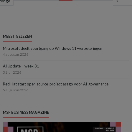
Vorige
»
MEEST GELEZEN
Microsoft deelt voortgang op Windows 11-verbeteringen
4 augustus 2026
AI Update – week 31
31 juli 2026
Red Hat start open source-project asago voor AI-governance
5 augustus 2026
MSP BUSINESS MAGAZINE