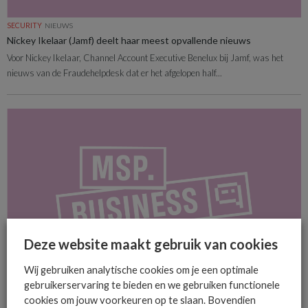
SECURITY
NIEUWS
Nickey Ikelaar (Jamf) deelt haar meest opvallende nieuws
Voor Nickey Ikelaar, Channel Account Executive Benelux bij Jamf, was het
nieuws van de Fraudehelpdesk dat er het afgelopen half...
Deze website maakt gebruik van cookies
Wij gebruiken analytische cookies om je een optimale
SECURITY
NIEUWS
gebruikerservaring te bieden en we gebruiken functionele
Criminelen besmetten open-source npm-pakketten
cookies om jouw voorkeuren op te slaan. Bovendien