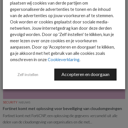
Criminelen hebben de afgelopen tijd open-source npm-pakketten besmet met
plaatsen wij cookies van derde partijen om
stealer-malware Volt Stealer en Lofy Stealer. Dat kan ernstige gevolgen
gepersonaliseerde advertenties te tonen en de inhoud
hebben...
van de advertenties op jouw voorkeuren af te stemmen.
Ook worden er cookies geplaatst door sociale media-
netwerken. Jouw internetgedrag kan door deze derden
gevolgd worden. Door op 'Zelf instellen' te klikken, kun je
meer lezen over onze cookies en je voorkeuren
aanpassen. Door op 'Accepteren en doorgaan' te klikken,
ga je akkoord met het gebruik van alle cookies zoals
omschreven in onze
Cookieverklaring
.
Accepteren en doorgaan
Zelf instellen
SECURITY
NIEUWS
Fortinet komt met oplossing voor beveiliging van cloudomgevingen
Fortinet komt met FortiCNP, een oplossing die gegevens verzameld uit alle
delen van de cloudomgeving van organisaties en die met...