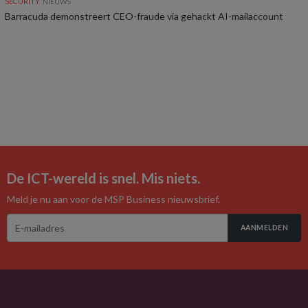
SECURITY
NIEUWS
Barracuda demonstreert CEO-fraude via gehackt AI-mailaccount
De ICT-wereld is snel. Mis niets.
Meld je nu aan voor de MSP Business nieuwsbrief.
AANMELDEN