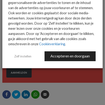
gepersonaliseerde advertenties te tonen en de inhoud
van de advertenties op jouw voorkeuren af te stemmen.
Ook worden er cookies geplaatst door sociale media-
De ICT-wereld is snel. Mis
netwerken. Jouw internetgedrag kan door deze derden
gevolgd worden. Door op 'Zelf instellen' te klikken, kun je
niets.
meer lezen over onze cookies en je voorkeuren
aanpassen. Door op 'Accepteren en doorgaan' te klikken,
ga je akkoord met het gebruik van alle cookies zoals
Het allerlaatste ICT nieuws in jouw
omschreven in onze
Cookieverklaring
.
mailbox
Accepteren en doorgaan
Zelf instellen
AANMELDEN