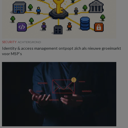
SECURITY
ACHTERGROND
Identity & access management ontpopt zich als nieuwe groeimarkt
voor MSP’s