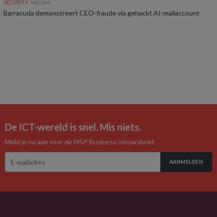
SECURITY
NIEUWS
Barracuda demonstreert CEO-fraude via gehackt AI-mailaccount
De ICT-wereld is snel. Mis niets.
Meld je nu aan voor de MSP Business nieuwsbrief.
AANMELDEN