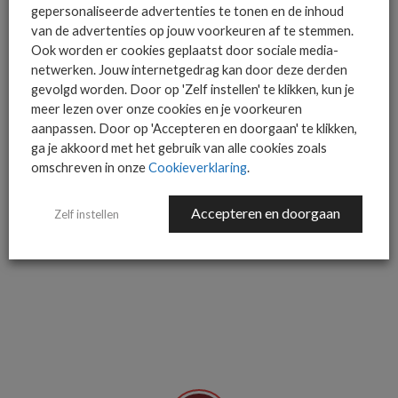
gepersonaliseerde advertenties te tonen en de inhoud
hoger niveau op te klimmen. Dat kost natuurlijk wel wat tijd,
van de advertenties op jouw voorkeuren af te stemmen.
maar het biedt partners een ideale manier om de professionele
Ook worden er cookies geplaatst door sociale media-
ontwikkeling van hun medewerkers een impuls te geven. Juist
netwerken. Jouw internetgedrag kan door deze derden
in deze tijd is het essentieel personeel nieuwe kansen te bieden
gevolgd worden. Door op 'Zelf instellen' te klikken, kun je
en in de volgende stap van hun loopbaan te investeren. Het
meer lezen over onze cookies en je voorkeuren
aanpassen. Door op 'Accepteren en doorgaan' te klikken,
zorgt voor personeelsbehoud én nieuwe security-specialisten.
ga je akkoord met het gebruik van alle cookies zoals
Win win!”
omschreven in onze
Cookieverklaring
.
Dit artikel verscheen eerder in het Security & Privacy
Accepteren en doorgaan
Zelf instellen
Dossier 2022