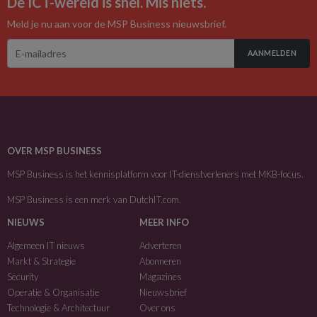
De ICT-wereld is snel. Mis niets.
Meld je nu aan voor de MSP Business nieuwsbrief.
AANMELDEN
OVER MSP BUSINESS
MSP Business is het kennisplatform voor IT-dienstverleners met MKB-focus.
MSP Business is een merk van
DutchIT.com
.
NIEUWS
MEER INFO
Algemeen IT nieuws
Adverteren
Markt & Strategie
Abonneren
Security
Magazines
Operatie & Organisatie
Nieuwsbrief
Technologie & Architectuur
Over ons