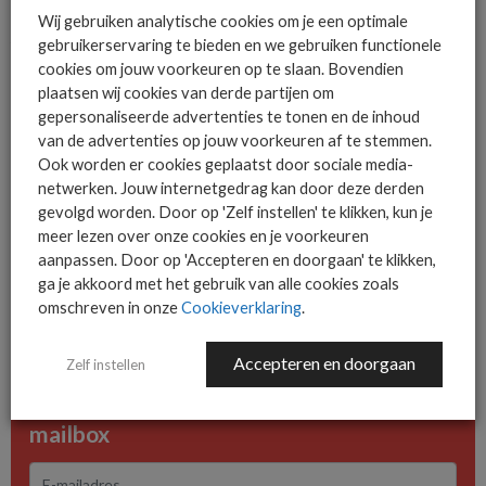
Het
rapport
is gebaseerd op gegevens die zijn verzameld van
Wij gebruiken analytische cookies om je een optimale
januari tot en met december 2025, aangevuld met
gebruikerservaring te bieden en we gebruiken functionele
misleidingstelemetrie over de periode oktober 2025 tot en
cookies om jouw voorkeuren op te slaan. Bovendien
met maart 2026. ThreatLabz analyseerde daarvoor meer dan
plaatsen wij cookies van derde partijen om
gepersonaliseerde advertenties te tonen en de inhoud
500 biljoen dagelijkse signalen van de Zscaler Zero Trust
van de advertenties op jouw voorkeuren af te stemmen.
Exchange.
Ook worden er cookies geplaatst door sociale media-
netwerken. Jouw internetgedrag kan door deze derden
gevolgd worden. Door op 'Zelf instellen' te klikken, kun je
meer lezen over onze cookies en je voorkeuren
aanpassen. Door op 'Accepteren en doorgaan' te klikken,
ga je akkoord met het gebruik van alle cookies zoals
De ICT-wereld is snel. Mis
omschreven in onze
Cookieverklaring
.
niets.
Accepteren en doorgaan
Zelf instellen
Het allerlaatste ICT nieuws in jouw
mailbox