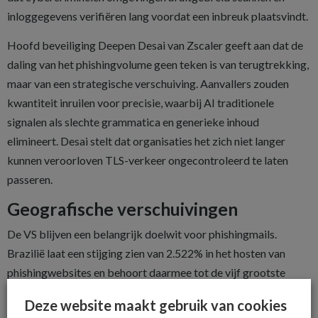
inloggegevens verifiëren lang voordat een inbreuk plaatsvindt.
Hoofd beveiliging Deepen Desai van Zscaler geeft aan dat de
daling van het phishingvolume geen teken is van terugtrekking,
maar van een strategische verschuiving. Aanvallers zouden
kwantiteit inruilen voor precisie, waarbij AI traditionele
signalen als slechte grammatica en generieke inhoud
elimineert. Desai stelt dat organisaties het zich niet langer
kunnen veroorloven TLS-verkeer ongecontroleerd te laten
passeren.
Geografische verschuivingen
De VS blijven een belangrijk doelwit voor phishingmails.
Brazilië laat een stijging zien van 2.522% in het hosten van
phishingwebsites en behoort daarmee tot de vijf grootste
bronlanden wereldwijd.
Deze website maakt gebruik van cookies