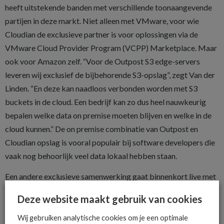
heeft uitstekende banden met verschillende toonaangevende
partijen in deze markt. Niet alleen met VMware, voor wie
Cloudian de exclusieve partner is voor oplossingen via de
VMware Cloud Provider Program (VCPP) Marketplace. Maar
ook voor Amazon zelf. “Voor de Outpost S3 edge-servers
leveren wij exclusief de bijbehorende S3-opslag”, zegt Van der
Linden. “En deze kan naadloos verbonden ­worden met S3
buckets in de cloud. Een bedrijf kan zo dus heel nauwkeurig
bepalen welke data on premise moeten blijven en welke in de
cloud kunnen.” De on premise combinatie van Outpost en
Cloudian opslag is vooral populair bij software developers die
vaak nog behoorlijk veel data lokaal hebben staan.
Een andere exclusieve samenwerking gaat binnenkort live met
Veeam. “Voor Veeam V12, die in het najaar verschijnt, wordt
Deze website maakt gebruik van cookies
object storage de primaire opslag, en daarvoor leveren wij de
S3-oplossing.” Naast aanschaffen als on premise hardware-
Wij gebruiken analytische cookies om je een optimale