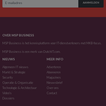
AANMELDEN
OVER MSP BUSINESS
MSP Business is het kennisplatform voor IT-dienstverleners met MKB-focus.
MSP Business is een merk van
DutchIT.com
.
NIEUWS
MEER INFO
Algemeen IT nieuws
Adverteren
Markt & Strategie
Abonneren
Security
Magazines
Operatie & Organisatie
Nieuwsbrief
Technologie & Architectuur
Over ons
Video’s
Contact
Dossiers