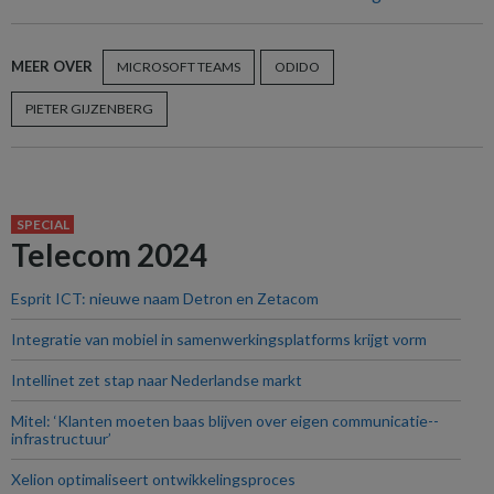
MEER OVER
MICROSOFT TEAMS
ODIDO
PIETER GIJZENBERG
SPECIAL
Telecom 2024
Esprit ICT: nieuwe naam Detron en Zetacom
Integratie van mobiel in samenwerkings­platforms krijgt vorm
Intellinet zet stap naar Nederlandse markt
Mitel: ‘Klanten moeten baas blijven over eigen communicatie-­
infrastructuur’
Xelion optimaliseert ontwikkelings­proces