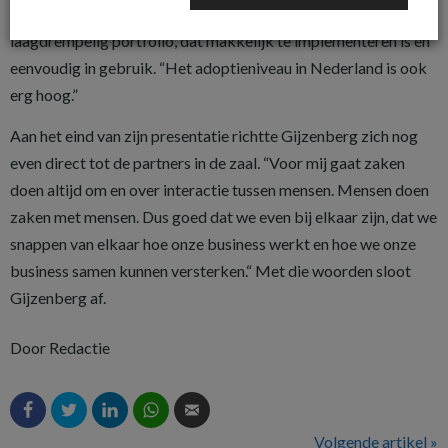
Workplace stuk. Maar, geeft hij aan, het gaat om een
laagdrempelig portfolio, dat makkelijk te implementeren is en
een­voudig in gebruik. “Het adoptie­niveau in Neder­land is ook
erg hoog.”
Aan het eind van zijn presentatie richtte Gijzenberg zich nog
even direct tot de partners in de zaal. “Voor mij gaat zaken
doen altijd om en over interactie tussen mensen. Mensen doen
zaken met mensen. Dus goed dat we even bij elkaar zijn, dat we
snappen van elkaar hoe onze business werkt en hoe we onze
business samen kunnen ­versterken.“ Met die woorden sloot
Gijzenberg af.
Door Redactie
Volgende artikel »