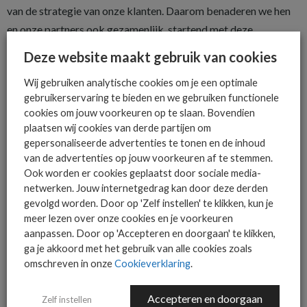
van de strategie van onze klanten. Daarom benaderen we hen
en onze partners ook gezamenlijk, startend met deze
bijeenkomst in de Galgenwaard.”
Deze website maakt gebruik van cookies
Ceriel Roland geeft desgevraagd aan dat Kreuze betrokken
Wij gebruiken analytische cookies om je een optimale
was bij de propositieontwikkeling. “We kregen
gebruikerservaring te bieden en we gebruiken functionele
marketinginformatie, commerciële informatie, maar ook
cookies om jouw voorkeuren op te slaan. Bovendien
plaatsen wij cookies van derde partijen om
technische informatie. Daar hebben we feedback op kunnen
gepersonaliseerde advertenties te tonen en de inhoud
geven. Wij denken dat het op die manier, bijvoorbeeld qua
van de advertenties op jouw voorkeuren af te stemmen.
commerciële propositie het beste bij onze klanten gaat
Ook worden er cookies geplaatst door sociale media-
landen.”
netwerken. Jouw internetgedrag kan door deze derden
gevolgd worden. Door op 'Zelf instellen' te klikken, kun je
Voorwaarden aan partners
meer lezen over onze cookies en je voorkeuren
aanpassen. Door op 'Accepteren en doorgaan' te klikken,
Dit betekent overigens niet dat elke partner zomaar kan deel­
ga je akkoord met het gebruik van alle cookies zoals
nemen, blijkt uit het gesprek. Van Rijn: “Je moet als partner van
omschreven in onze
Cookieverklaring
.
Odido en
Microsoft wel geaccrediteerd te zijn op het Modern
Accepteren en doorgaan
Zelf instellen