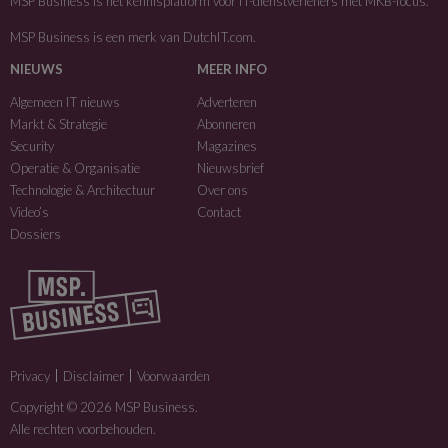
MSP Business is het kennisplatform voor IT-dienstverleners met MKB-focus.
MSP Business is een merk van
DutchIT.com
.
NIEUWS
MEER INFO
Algemeen IT nieuws
Adverteren
Markt & Strategie
Abonneren
Security
Magazines
Operatie & Organisatie
Nieuwsbrief
Technologie & Architectuur
Over ons
Video’s
Contact
Dossiers
Privacy
Disclaimer
Voorwaarden
Copyright © 2026 MSP Business.
Alle rechten voorbehouden.