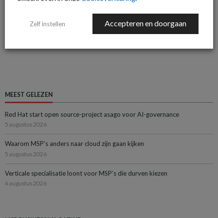
Accepteren en doorgaan
Zelf instellen
« Vorige
1
2
3
4
MEEST GELEZEN
Red Hat start open source-project asago voor AI-governance
5 augustus 2026
Waarom MSP’s anders naar cloud zijn gaan kijken
5 augustus 2026
Verticale specialisatie loont voor MSP’s die durven kiezen
4 augustus 2026