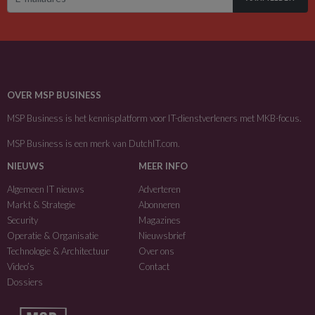
OVER MSP BUSINESS
MSP Business is het kennisplatform voor IT-dienstverleners met MKB-focus.
MSP Business is een merk van
DutchIT.com
.
NIEUWS
MEER INFO
Algemeen IT nieuws
Adverteren
Markt & Strategie
Abonneren
Security
Magazines
Operatie & Organisatie
Nieuwsbrief
Technologie & Architectuur
Over ons
Video’s
Contact
Dossiers