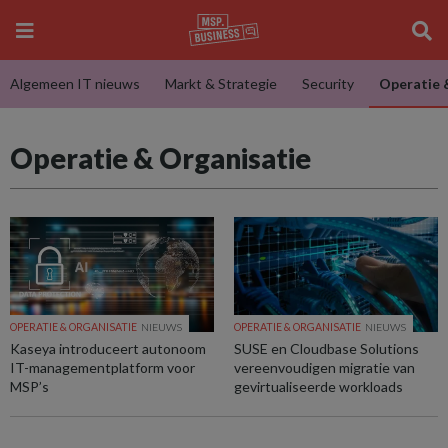
Algemeen IT nieuws
Markt & Strategie
Security
Operatie 
Operatie & Organisatie
OPERATIE & ORGANISATIE
NIEUWS
OPERATIE & ORGANISATIE
NIEUWS
Kaseya introduceert autonoom
SUSE en Cloudbase Solutions
IT-managementplatform voor
vereenvoudigen migratie van
MSP’s
gevirtualiseerde workloads