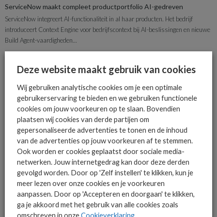
ServiceNow maakt compleet productportfolio AI-gedreven
ServiceNow integreert AI-functionaliteit in al haar producten. Het bedrijf
introduceert Context Engine voor bedrijfscontext bij AI-beslissingen en nieuwe
Build Agent-vaardigheden...
Deze website maakt gebruik van cookies
Wij gebruiken analytische cookies om je een optimale
gebruikerservaring te bieden en we gebruiken functionele
cookies om jouw voorkeuren op te slaan. Bovendien
plaatsen wij cookies van derde partijen om
gepersonaliseerde advertenties te tonen en de inhoud
van de advertenties op jouw voorkeuren af te stemmen.
Ook worden er cookies geplaatst door sociale media-
netwerken. Jouw internetgedrag kan door deze derden
gevolgd worden. Door op 'Zelf instellen' te klikken, kun je
OPERATIE & ORGANISATIE
NIEUWS
meer lezen over onze cookies en je voorkeuren
AI verandert IT-support, maar regie ontbreekt vaak
aanpassen. Door op 'Accepteren en doorgaan' te klikken,
AI speelt een steeds grotere rol in IT-support- en klantomgevingen, maar veel
ga je akkoord met het gebruik van alle cookies zoals
organisaties hebben de organisatorische randvoorwaarden nog niet op...
omschreven in onze
Cookieverklaring
.