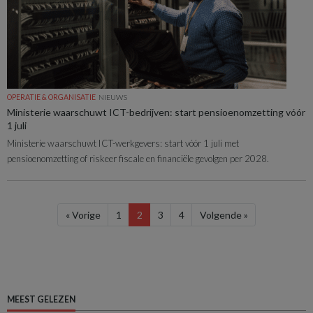
OPERATIE & ORGANISATIE
NIEUWS
Ministerie waarschuwt ICT-bedrijven: start pensioenomzetting vóór
1 juli
Ministerie waarschuwt ICT-werkgevers: start vóór 1 juli met
pensioenomzetting of riskeer fiscale en financiële gevolgen per 2028.
« Vorige
1
2
3
4
Volgende »
MEEST GELEZEN