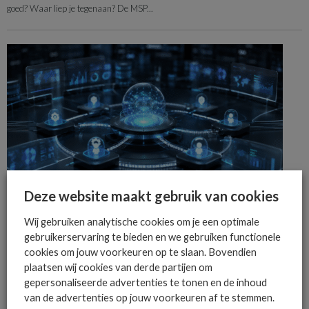
goed? Waar liep je tegenaan? De MSP...
Deze website maakt gebruik van cookies
OPERATIE & ORGANISATIE
NIEUWS
Wij gebruiken analytische cookies om je een optimale
ManageEngine introduceert autonome AI-agents voor IT-beheer
gebruikerservaring te bieden en we gebruiken functionele
ManageEngine introduceert Zia Agents, autonome AI-agents voor IT-beheer, en
cookies om jouw voorkeuren op te slaan. Bovendien
voegt native SOAR-functionaliteit toe aan securityplatform Log360.
plaatsen wij cookies van derde partijen om
gepersonaliseerde advertenties te tonen en de inhoud
van de advertenties op jouw voorkeuren af te stemmen.