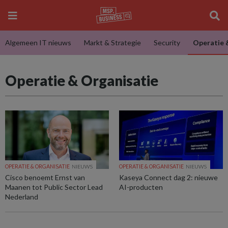
Algemeen IT nieuws
Markt & Strategie
Security
Operatie 
Operatie & Organisatie
OPERATIE & ORGANISATIE
NIEUWS
OPERATIE & ORGANISATIE
NIEUWS
Cisco benoemt Ernst van
Kaseya Connect dag 2: nieuwe
Maanen tot Public Sector Lead
AI-producten
Nederland