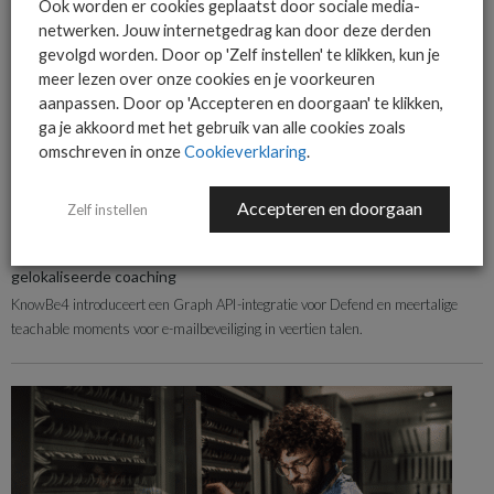
Ook worden er cookies geplaatst door sociale media-
netwerken. Jouw internetgedrag kan door deze derden
gevolgd worden. Door op 'Zelf instellen' te klikken, kun je
meer lezen over onze cookies en je voorkeuren
aanpassen. Door op 'Accepteren en doorgaan' te klikken,
ga je akkoord met het gebruik van alle cookies zoals
omschreven in onze
Cookieverklaring
.
Accepteren en doorgaan
Zelf instellen
OPERATIE & ORGANISATIE
NIEUWS
KnowBe4 breidt e-mailbeveiliging uit met API-integratie en
gelokaliseerde coaching
KnowBe4 introduceert een Graph API-integratie voor Defend en meertalige
teachable moments voor e-mailbeveiliging in veertien talen.