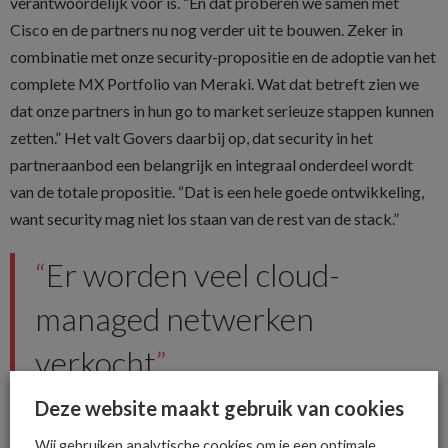
verantwoordelijk voor is. “En dat proberen we samen met
Cisco en de partners nu nog verder uit te bouwen. Zeker in
combinatie met onze security-propositie en de adoptie van het
complete MX Portfolio van Meraki. Wat dat betreft zien we
dat onze partners in hun go to market serieuze stappen kunnen
zetten.” Het valt Govers daarbij op, dat security in het
partneraanbod een belangrijk en integraal onderdeel wordt
van de totale propositie. “Dat is een hele goede ontwikkeling,
want security mag niet los staan van de rest van de stack.”
Er worden veel ­cloud-
managed netwerken
verkocht
Deze website maakt gebruik van cookies
Nu komen managed services in verschillende oplossingen naar
de markt. Soms is sprake van een centrale, door een
Wij gebruiken analytische cookies om je een optimale