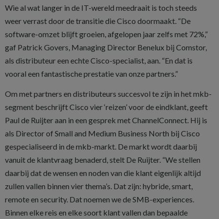
Wie al wat langer in de IT-wereld meedraait is toch steeds
weer verrast door de transitie die Cisco doormaakt. “De
software-omzet blijft groeien, afgelopen jaar zelfs met 72%,”
gaf Patrick Govers, Managing Director Benelux bij Comstor,
als distributeur een echte Cisco-specialist, aan. “En dat is
vooral een fantastische prestatie van onze partners.”
Om met partners en distributeurs succesvol te zijn in het mkb-
segment beschrijft Cisco vier ‘reizen’ voor de eindklant, geeft
Paul de Ruijter aan in een gesprek met ChannelConnect. Hij is
als Director of Small and Medium Business North bij Cisco
gespecialiseerd in de mkb-markt. De markt wordt daarbij
vanuit de klantvraag benaderd, stelt De Ruijter. “We stellen
daarbij dat de wensen en noden van die klant eigenlijk altijd
zullen vallen binnen vier thema’s. Dat zijn: hybride, smart,
remote en security. Dat noemen we de SMB-experiences.
Binnen elke reis en elke soort klant vallen dan bepaalde