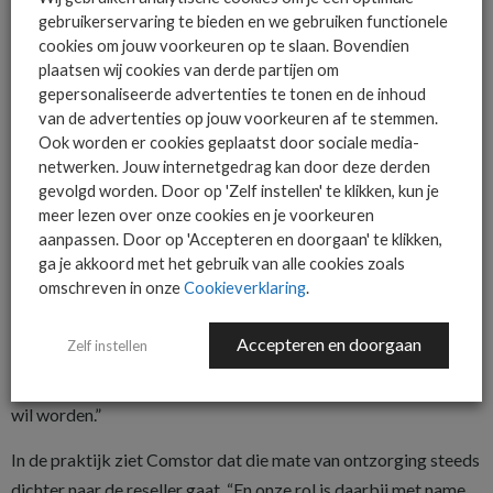
gebruikerservaring te bieden en we gebruiken functionele
leveranciers opgezette dienst, bijvoorbeeld als het gaat om
cookies om jouw voorkeuren op te slaan. Bovendien
MDR- of SOC-services, die door partners in de markt wordt
plaatsen wij cookies van derde partijen om
gezet maar door de leverancier wordt gemanaged. “Bij het
gepersonaliseerde advertenties te tonen en de inhoud
aanbod van Cisco en Comstor staat het netwerk fysiek
van de advertenties op jouw voorkeuren af te stemmen.
Ook worden er cookies geplaatst door sociale media-
gewoon bij de klant, of op een locatie van de klant, maar wordt
netwerken. Jouw internetgedrag kan door deze derden
het vanuit de cloud gemanaged,” legt Govers uit. Dat kan
gevolgd worden. Door op 'Zelf instellen' te klikken, kun je
volgens hem twee dingen betekenen. “De partner ontzorgt het
meer lezen over onze cookies en je voorkeuren
volledig voor de eindgebruiker. Of hij geeft, vooral grotere
aanpassen. Door op 'Accepteren en doorgaan' te klikken,
ga je akkoord met het gebruik van alle cookies zoals
eindgebruikers met een eigen IT-afdeling, nog de mogelijkheid
omschreven in onze
Cookieverklaring
.
kleinere aanpassingen zelf door te voeren.” Ook in dat laatste
geval wordt alles nog steeds gemanaged vanuit de cloud. “De
Accepteren en doorgaan
Zelf instellen
keuze tussen beide alternatieven is in feite afhankelijk van het
antwoord op de vraag in hoeverre de eindgebruiker ontzorgd
wil worden.”
In de praktijk ziet Comstor dat die mate van ontzorging steeds
dichter naar de reseller gaat. “En onze rol is daarbij met name