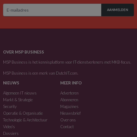
AANMELDEN
OVER MSP BUSINESS
MSP Business is het kennisplatform voor IT-dienstverleners met MKB-focus.
MSP Business is een merk van
DutchIT.com
.
NIEUWS
MEER INFO
Algemeen IT nieuws
Adverteren
Markt & Strategie
Abonneren
Security
Magazines
Operatie & Organisatie
Nieuwsbrief
Technologie & Architectuur
Over ons
Video’s
Contact
Dossiers