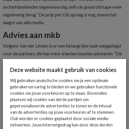
archiefdoeleinden tegenwoordig zelfs de good old tape weer
regelmatig terug.” De prijs per GB opslag is nog steeds het
laagst van alle media.
Advies aan mkb
Volgens Van der Linden is er een belangrijke taak weggelegd
voor de partners die hun mkb-klanten moeten adviseren. “Dit
verhaal moet goed uitgelegd worden. Wat het verschil is tussen
Deze website maakt gebruik van cookies
actieve data, en de data die in het archief mag worden
opgeslagen, maar nog steeds in het belang van de organisatie
Wij gebruiken analytische cookies om je een optimale
moet worden bewaard. De rest kan gewoon periodiek
gebruikerservaring te bieden en we gebruiken functionele
verwijderd worden. Zeker voor partners met klanten in
cookies om jouw voorkeuren op te slaan. Bovendien
plaatsen wij cookies van derde partijen om
specialistische verticals als zorg, finance en onderwijs is dat
gepersonaliseerde advertenties te tonen en de inhoud
belangrijk om te weten. Want daar gaat het vaak om gevoelige
van de advertenties op jouw voorkeuren af te stemmen.
data.”
Ook worden er cookies geplaatst door sociale media-
netwerken. Jouw internetgedrag kan door deze derden
Een bijkomende kwestie is dat leveranciers van